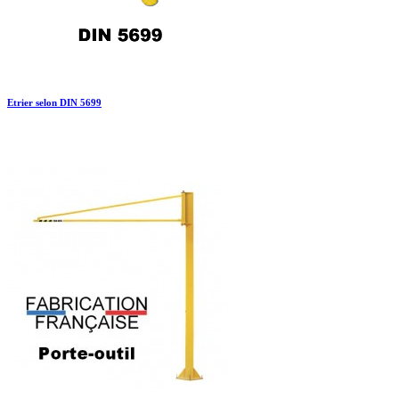
Etrier selon DIN 5699

Aperçu rapide