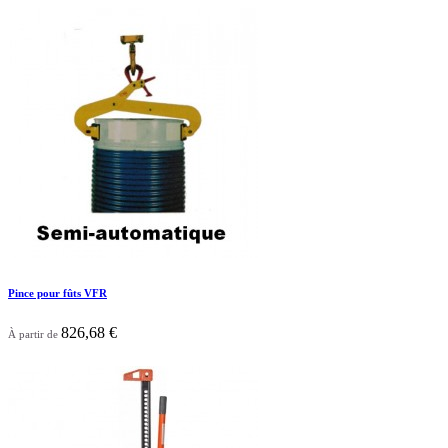

Aperçu rapide
Pince pour fûts VFR
826,68 €
À partir de

Aperçu rapide