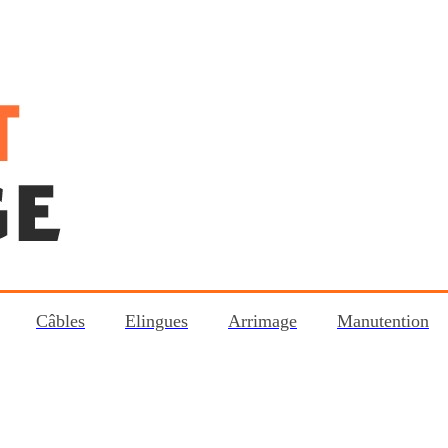
Câbles
Elingues
Arrimage
Manutention