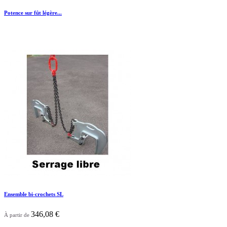
Potence sur fût légère...

Aperçu rapide
Ensemble bi-crochets SL
346,08 €
À partir de