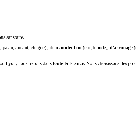
us satisfaire.
, palan, aimant; élingue) , de
manutention
(cric,tripode),
d'arrimage
(
g ou Lyon, nous livrons dans
toute la France
. Nous choisissons des produ