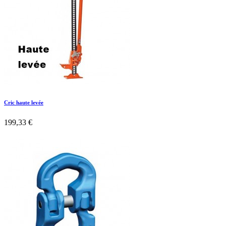
Cric haute levée
199,33 €

Aperçu rapide