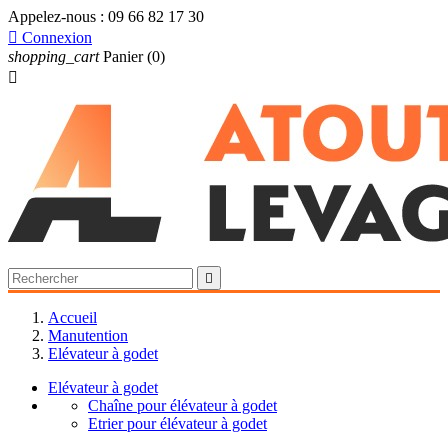
Appelez-nous :
09 66 82 17 30

Connexion
shopping_cart
Panier
(0)


Accueil
Manutention
Elévateur à godet
Elévateur à godet
Chaîne pour élévateur à godet
Etrier pour élévateur à godet