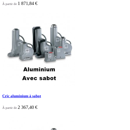
1 871,84 €
À partir de

Aperçu rapide
Cric aluminium à sabot
2 367,40 €
À partir de

Aperçu rapide