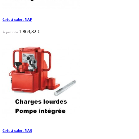
Cric à sabot YAP
1 869,82 €
À partir de

Aperçu rapide
Cric à sabot YAS