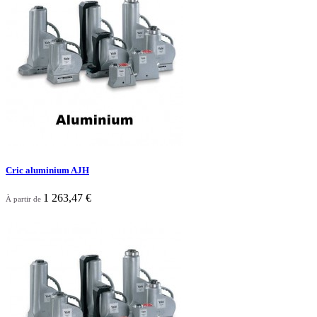
Cric aluminium AJH
1 263,47 €
À partir de

Aperçu rapide