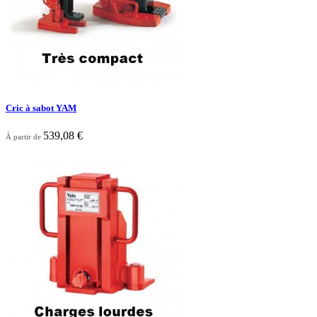
Cric à sabot YAM
539,08 €
À partir de

Aperçu rapide