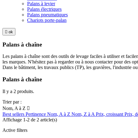
Palans à levier
Palans électriques
Palans pneumatiques
Chariots porte-palan

ok
Palans à chaîne
Les palans à chaîne sont des outils de levage faciles à utiliser et fac
les marques. N'hésitez pas à regarder ou à nous contacter pour des op
Dans le bâtiment, les travaux publics (TP), les gravières, l'industrie ou 
Palans à chaîne
Il y a 2 produits.
Trier par :
Nom, A à Z

Best sellers
Pertinence
Nom, A à Z
Nom, Z à A
Prix, croissant
Prix, d
Affichage 1-2 de 2 article(s)
Active filters