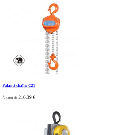
Palan à chaîne C21
216,39 €
À partir de

Aperçu rapide