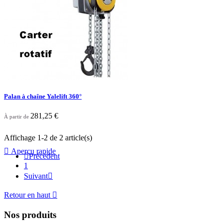
Palan à chaîne Yalelift 360°
281,25 €
À partir de
Affichage 1-2 de 2 article(s)

Aperçu rapide

Précédent
1
Suivant

Retour en haut

Nos produits