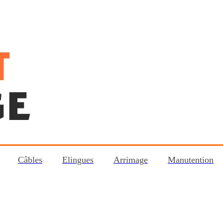
Câbles
Elingues
Arrimage
Manutention