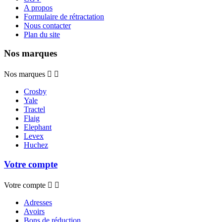
A propos
Formulaire de rétractation
Nous contacter
Plan du site
Nos marques
Nos marques


Crosby
Yale
Tractel
Flaig
Elephant
Levex
Huchez
Votre compte
Votre compte


Adresses
Avoirs
Bons de réduction