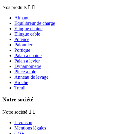
Nos produits


Aimant
Equilibreur de charge
Elingue chaine
Elingue cable
Potence
Palonnier
Portique
Palan a chaine
Palan a levier
Dynamometre
Pince a tole
Anneau de levage
Broche
Treuil
Notre société
Notre société


Livraison
Mentions légales
CGV