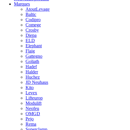
Marques
AtoutLevage
Baltic
Codipro
Comege
Crosby
Diepa
ELD
Elephant
Flaig
Gattegno
Goliath
Hadef
Halder
Huchez
JD Neuhaus
Kito
Levex
Lifteurop
Modulift
Neofeu
OMGD
Pejo
Rema
Superclamp