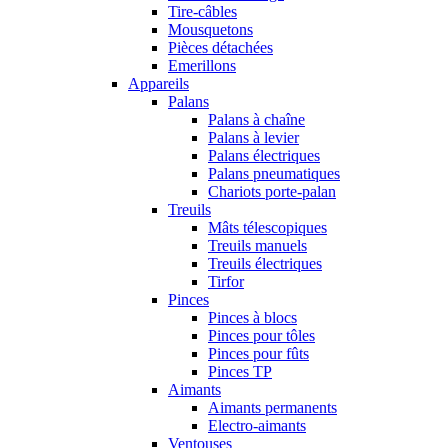
Tire-câbles
Mousquetons
Pièces détachées
Emerillons
Appareils
Palans
Palans à chaîne
Palans à levier
Palans électriques
Palans pneumatiques
Chariots porte-palan
Treuils
Mâts télescopiques
Treuils manuels
Treuils électriques
Tirfor
Pinces
Pinces à blocs
Pinces pour tôles
Pinces pour fûts
Pinces TP
Aimants
Aimants permanents
Electro-aimants
Ventouses