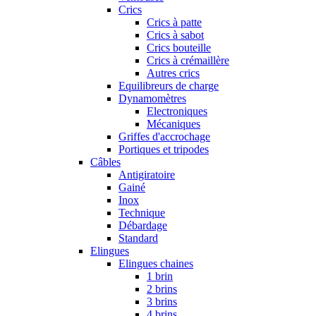
Crics
Crics à patte
Crics à sabot
Crics bouteille
Crics à crémaillère
Autres crics
Equilibreurs de charge
Dynamomètres
Electroniques
Mécaniques
Griffes d'accrochage
Portiques et tripodes
Câbles
Antigiratoire
Gainé
Inox
Technique
Débardage
Standard
Elingues
Elingues chaines
1 brin
2 brins
3 brins
4 brins