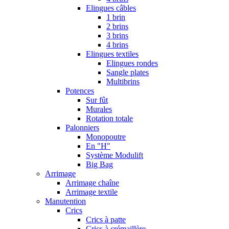
Elingues câbles
1 brin
2 brins
3 brins
4 brins
Elingues textiles
Elingues rondes
Sangle plates
Multibrins
Potences
Sur fût
Murales
Rotation totale
Palonniers
Monopoutre
En "H"
Système Modulift
Big Bag
Arrimage
Arrimage chaîne
Arrimage textile
Manutention
Crics
Crics à patte
Crics à crémaillère