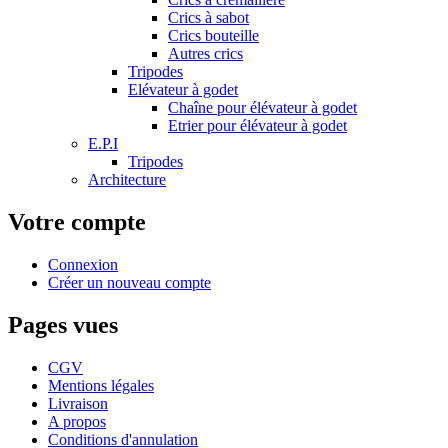
Crics à sabot
Crics bouteille
Autres crics
Tripodes
Elévateur à godet
Chaîne pour élévateur à godet
Etrier pour élévateur à godet
E.P.I
Tripodes
Architecture
Votre compte
Connexion
Créer un nouveau compte
Pages vues
CGV
Mentions légales
Livraison
A propos
Conditions d'annulation