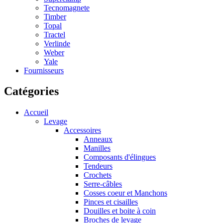
Tecnomagnete
Timber
Topal
Tractel
Verlinde
Weber
Yale
Fournisseurs
Catégories
Accueil
Levage
Accessoires
Anneaux
Manilles
Composants d'élingues
Tendeurs
Crochets
Serre-câbles
Cosses coeur et Manchons
Pinces et cisailles
Douilles et boite à coin
Broches de levage