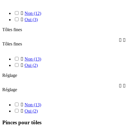

Non
(12)

Oui
(3)
Tôles fines


Tôles fines

Non
(13)

Oui
(2)
Réglage


Réglage

Non
(13)

Oui
(2)
Pinces pour tôles