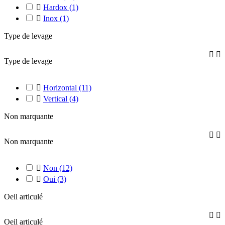

Hardox
(1)

Inox
(1)
Type de levage


Type de levage

Horizontal
(11)

Vertical
(4)
Non marquante


Non marquante

Non
(12)

Oui
(3)
Oeil articulé


Oeil articulé