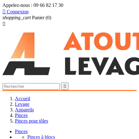
Appelez-nous :
09 66 82 17 30

Connexion
shopping_cart
Panier
(0)


Accueil
Levage
Appareils
Pinces
Pinces pour tôles
Pinces
Pinces à blocs