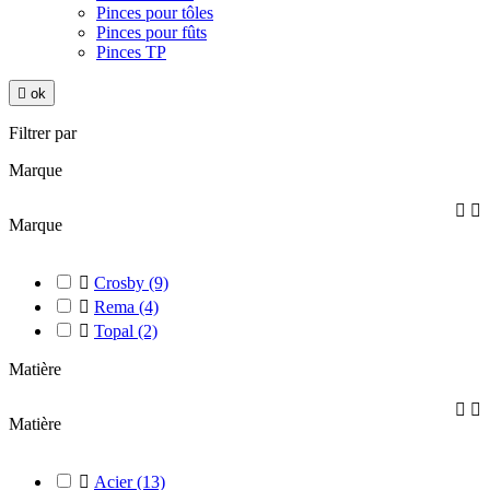
Pinces pour tôles
Pinces pour fûts
Pinces TP

ok
Filtrer par
Marque


Marque

Crosby
(9)

Rema
(4)

Topal
(2)
Matière


Matière

Acier
(13)