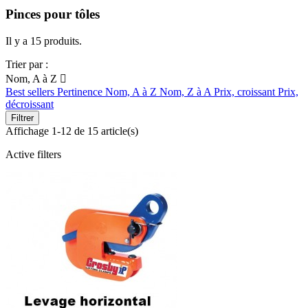
Pinces pour tôles
Il y a 15 produits.
Trier par :
Nom, A à Z

Best sellers
Pertinence
Nom, A à Z
Nom, Z à A
Prix, croissant
Prix,
décroissant
Filtrer
Affichage 1-12 de 15 article(s)
Active filters