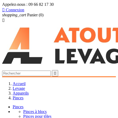
Appelez-nous :
09 66 82 17 30

Connexion
shopping_cart
Panier
(0)


Accueil
Levage
Appareils
Pinces
Pinces
Pinces à blocs
Pinces pour tôles