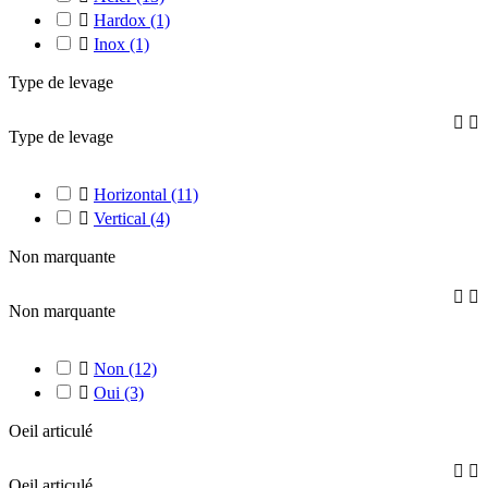

Hardox
(1)

Inox
(1)
Type de levage


Type de levage

Horizontal
(11)

Vertical
(4)
Non marquante


Non marquante

Non
(12)

Oui
(3)
Oeil articulé


Oeil articulé