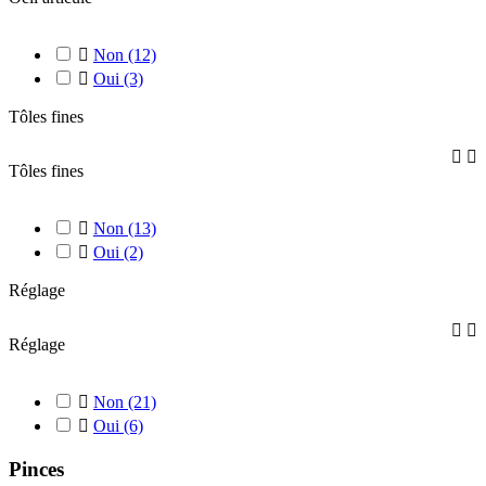

Non
(12)

Oui
(3)
Tôles fines


Tôles fines

Non
(13)

Oui
(2)
Réglage


Réglage

Non
(21)

Oui
(6)
Pinces