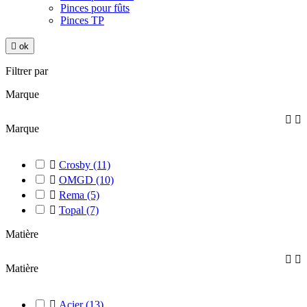
Pinces pour fûts
Pinces TP

ok
Filtrer par
Marque


Marque

Crosby
(11)

OMGD
(10)

Rema
(5)

Topal
(7)
Matière


Matière

Acier
(13)