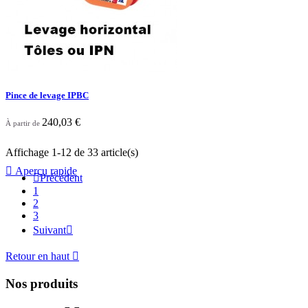
Pince de levage IPBC
240,03 €
À partir de
Affichage 1-12 de 33 article(s)

Aperçu rapide

Précédent
1
2
3
Suivant

Retour en haut

Nos produits