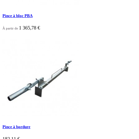
Pince à bloc PBA
1 365,78 €
À partir de

Aperçu rapide
Pince à bordure
182,11 €