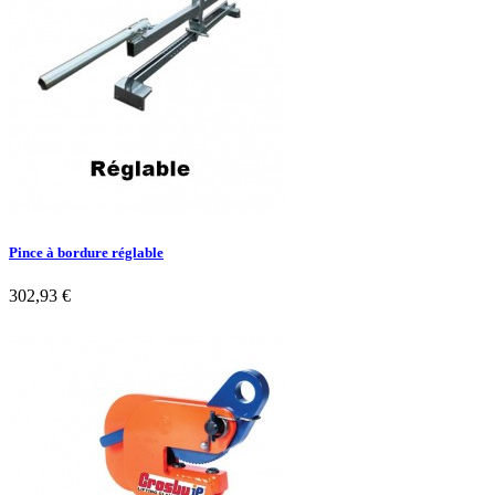
Pince à bordure réglable
302,93 €

Aperçu rapide