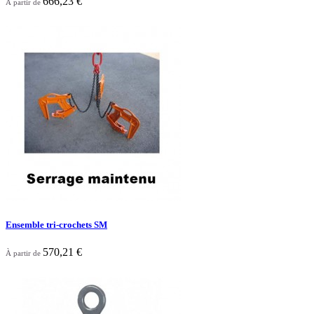
666,23 €
À partir de

Aperçu rapide
Ensemble tri-crochets SM
570,21 €
À partir de

Aperçu rapide