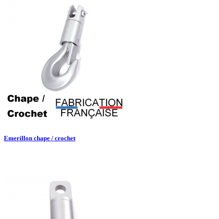

Aperçu rapide
Emerillon chape / crochet

Aperçu rapide