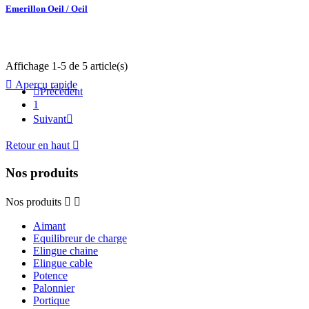
Emerillon Oeil / Oeil
Affichage 1-5 de 5 article(s)

Aperçu rapide

Précédent
1
Suivant

Retour en haut

Nos produits
Nos produits


Aimant
Equilibreur de charge
Elingue chaine
Elingue cable
Potence
Palonnier
Portique