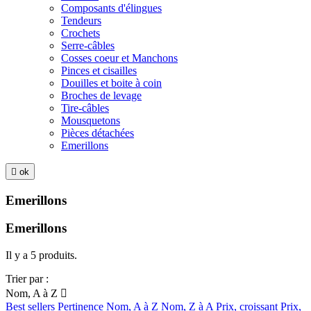
Composants d'élingues
Tendeurs
Crochets
Serre-câbles
Cosses coeur et Manchons
Pinces et cisailles
Douilles et boite à coin
Broches de levage
Tire-câbles
Mousquetons
Pièces détachées
Emerillons

ok
Emerillons
Emerillons
Il y a 5 produits.
Trier par :
Nom, A à Z

Best sellers
Pertinence
Nom, A à Z
Nom, Z à A
Prix, croissant
Prix,