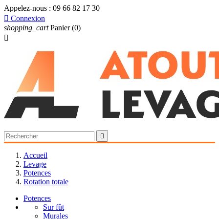
Appelez-nous :
09 66 82 17 30

Connexion
shopping_cart
Panier
(0)


Accueil
Levage
Potences
Rotation totale
Potences
Sur fût
Murales