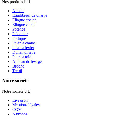
Nos produits


Aimant
Equilibreur de charge
Elingue chaine
Elingue cable
Potence
Palonnier
Portique
Palan a chaine
Palan a levier
Dynamometre
Pince a tole
Anneau de levage
Broche
Treuil
Notre société
Notre société


Livraison
Mentions légales
CGV
A propos